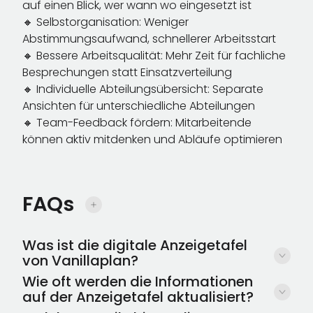
auf einen Blick, wer wann wo eingesetzt ist
🔸 Selbstorganisation: Weniger
Abstimmungsaufwand, schnellerer Arbeitsstart
🔸 Bessere Arbeitsqualität: Mehr Zeit für fachliche
Besprechungen statt Einsatzverteilung
🔸 Individuelle Abteilungsübersicht: Separate
Ansichten für unterschiedliche Abteilungen
🔸 Team-Feedback fördern: Mitarbeitende
können aktiv mitdenken und Abläufe optimieren
FAQs
Was ist die digitale Anzeigetafel
von Vanillaplan?
Wie oft werden die Informationen
Die digitale Anzeigetafel ist ein browserbasierter
auf der Anzeigetafel aktualisiert?
Bildschirm, der allen Mitarbeitenden zentral im