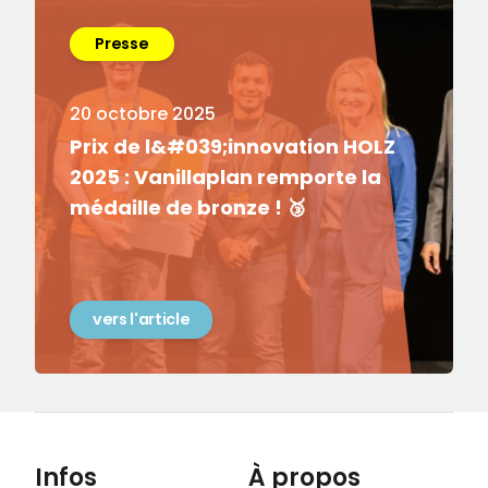
Presse
20 octobre 2025
Prix de l&#039;innovation HOLZ
2025 : Vanillaplan remporte la
médaille de bronze ! 🥉
vers l'article
Infos
À propos