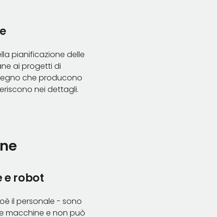
ne
lla pianificazione delle
ane ai progetti di
in legno che producono
feriscono nei dettagli.
one
 e robot
ioè il personale - sono
alle macchine e non può