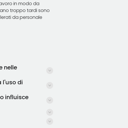
 lavoro in modo da
inano troppo tardi sono
elerati da personale
e nelle
 l'uso di
'allocazione delle ore
ianificazione di
o influisce
acchine e non può essere
 più turni.
isura dal numero di
tto che non si
e possano essere