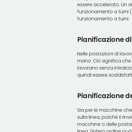
essere accelerato. Un a
funzionamento a turni (d
funzionamento a turni.
Pianificazione d
Nelle postazioni di lavor
mano. Ciò significa che 
lavorano senza intralcia
quindi essere soddisfatt
Pianificazione de
Sia per le macchine che 
sulla linea, poiché il r
macchine o delle postaz
linea, l'intero ordine p