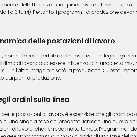
umento dell'efficienza può quindi essere ottenuto solo att
a 1 a 3 turni). Pertanto, i programmi di produzione devono
inamica delle postazioni di lavoro
o, come i tavoli a farfalla nelle costruzioni in legno, gli e
il ritmo di lavoro può essere influenzato in una certa misur
rsi l'un l'altro, maggiore sarà la produzione. Questo impo
o dai piani di produzione.
gli ordini sulla linea
per le postazioni di lavoro, è essenziale che gli ordini pos
invio di una singola fase del progetto richiede una nuova co
ioni di lavoro, che richiede molto tempo. Programmando tut
uò essere riprogrammato in caso di rinvio di una fase del p