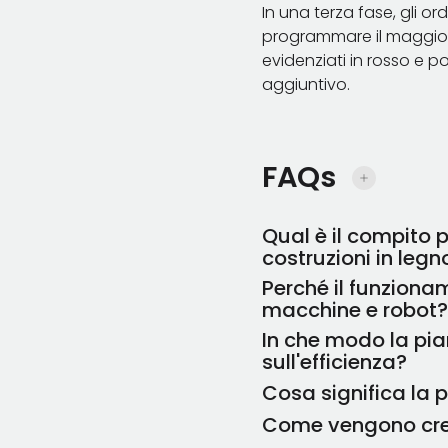
In una terza fase, gli o
programmare il maggior n
evidenziati in rosso e p
aggiuntivo.
FAQs
Qual è il compito p
costruzioni in legn
Perché il funzionam
Il compito principale del
macchine e robot?
produttive delle risorse
In che modo la pian
macchine, robot e posta
Il funzionamento a turn
sull'efficienza?
accelerato. Un aumento d
Cosa significa la p
Nelle postazioni di lavo
Come vengono creat
dipendenti. Un maggior
Pianificare gli ordini s