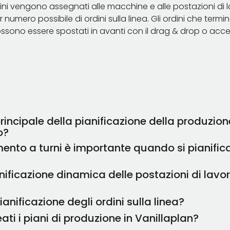
rdini vengono assegnati alle macchine e alle postazioni di
umero possibile di ordini sulla linea. Gli ordini che term
ossono essere spostati in avanti con il drag & drop o acc
rincipale della pianificazione della produzion
o?
ento a turni è importante quando si pianifica
la pianificazione della produzione è quello di ottimizzare l
 umane ai progetti di costruzione in corso. Ciò include la p
ificazione dinamica delle postazioni di lavor
zioni di lavoro per garantire una produzione efficiente.
i è importante perché il ritmo di lavoro è dettato dalle m
ell'efficienza può quindi essere ottenuto solo utilizzando
ianificazione degli ordini sulla linea?
ro, il ritmo di lavoro può essere influenzato in una certa m
i i piani di produzione in Vanillaplan?
 numero di dipendenti può aumentare la produzione, a pa
ulla linea significa programmare tutti gli ordini in modo ch