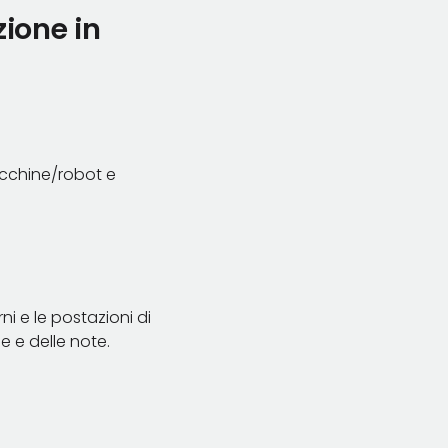
zione in
acchine/robot e
i e le postazioni di
e e delle note.