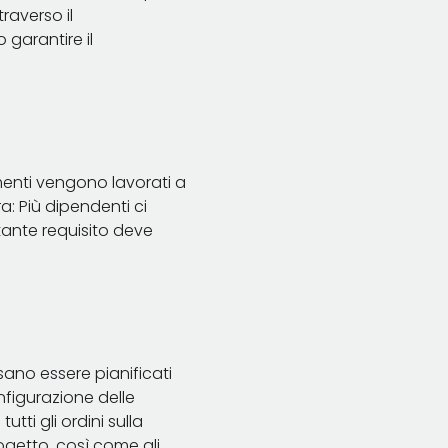
raverso il
 garantire il
lementi vengono lavorati a
a: Più dipendenti ci
rtante requisito deve
sano essere pianificati
nfigurazione delle
ti gli ordini sulla
rogetto, così come gli